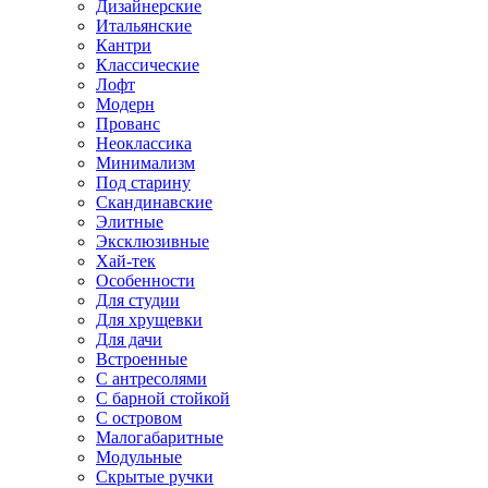
Дизайнерские
Итальянские
Кантри
Классические
Лофт
Модерн
Прованс
Неоклассика
Минимализм
Под старину
Скандинавские
Элитные
Эксклюзивные
Хай-тек
Особенности
Для студии
Для хрущевки
Для дачи
Встроенные
С антресолями
С барной стойкой
С островом
Малогабаритные
Модульные
Скрытые ручки