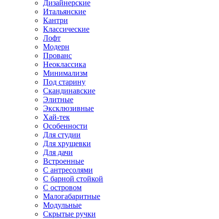
Дизайнерские
Итальянские
Кантри
Классические
Лофт
Модерн
Прованс
Неоклассика
Минимализм
Под старину
Скандинавские
Элитные
Эксклюзивные
Хай-тек
Особенности
Для студии
Для хрущевки
Для дачи
Встроенные
С антресолями
С барной стойкой
С островом
Малогабаритные
Модульные
Скрытые ручки