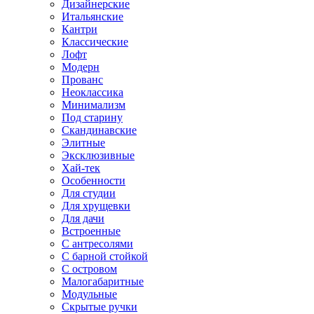
Дизайнерские
Итальянские
Кантри
Классические
Лофт
Модерн
Прованс
Неоклассика
Минимализм
Под старину
Скандинавские
Элитные
Эксклюзивные
Хай-тек
Особенности
Для студии
Для хрущевки
Для дачи
Встроенные
С антресолями
С барной стойкой
С островом
Малогабаритные
Модульные
Скрытые ручки