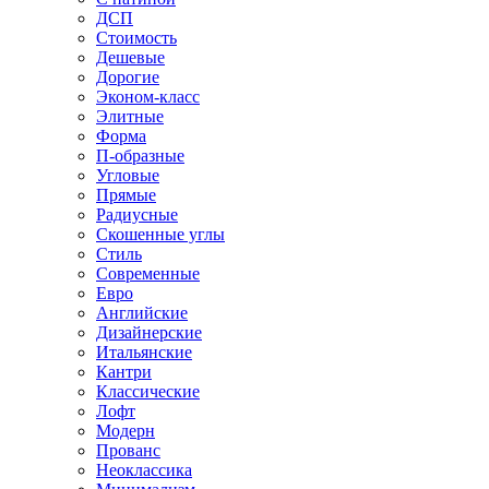
ДСП
Стоимость
Дешевые
Дорогие
Эконом-класс
Элитные
Форма
П-образные
Угловые
Прямые
Радиусные
Скошенные углы
Стиль
Современные
Евро
Английские
Дизайнерские
Итальянские
Кантри
Классические
Лофт
Модерн
Прованс
Неоклассика