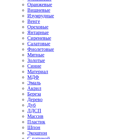
Оранжевые
Вишневые
Изумрудные
Венге
Ореховые
Янтарные
Сиреневые
Салатовые
Фиолетовые
Мятные
Золотые
Синие
Материал
МДФ
Эмаль
Акрил
Береза
Дерево
Дуб
ЛДСП
Массив
Пластик
Шпон
Экошпон
С патиной