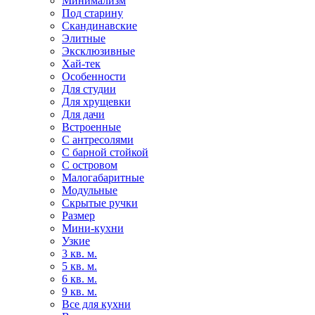
Минимализм
Под старину
Скандинавские
Элитные
Эксклюзивные
Хай-тек
Особенности
Для студии
Для хрущевки
Для дачи
Встроенные
С антресолями
С барной стойкой
С островом
Малогабаритные
Модульные
Скрытые ручки
Размер
Мини-кухни
Узкие
3 кв. м.
5 кв. м.
6 кв. м.
9 кв. м.
Все для кухни