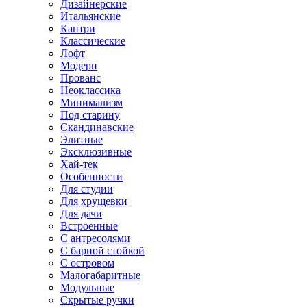
Дизайнерские
Итальянские
Кантри
Классические
Лофт
Модерн
Прованс
Неоклассика
Минимализм
Под старину
Скандинавские
Элитные
Эксклюзивные
Хай-тек
Особенности
Для студии
Для хрущевки
Для дачи
Встроенные
С антресолями
С барной стойкой
С островом
Малогабаритные
Модульные
Скрытые ручки