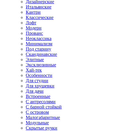
Дизайнерские
Итальянские
Кантри
Классические
Лофт
Модерн
Прованс
Неоклассика
Минимализм
Под старину
Скандинавские
Элитные
Эксклюзивные
Хай-тек
Особенности
Для студии
Для хрущевки
Для дачи
Встроенные
С антресолями
С барной стойкой
С островом
Малогабаритные
Модульные
Скрытые ручки