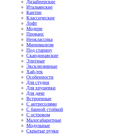
Дизайнерские
Итальянские
Кантри
Классические
Лофт
Модерн
Прованс
Неоклассика
Минимализм
Под старину
Скандинавские
Элитные
Эксклюзивные
Хай-тек
Особенности
Для студии
Для хрущевки
Для дачи
Встроенные
С антресолями
С барной стойкой
С островом
Малогабаритные
Модульные
Скрытые ручки