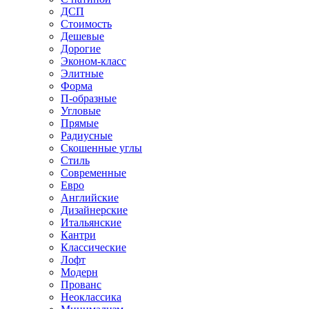
ДСП
Стоимость
Дешевые
Дорогие
Эконом-класс
Элитные
Форма
П-образные
Угловые
Прямые
Радиусные
Скошенные углы
Стиль
Современные
Евро
Английские
Дизайнерские
Итальянские
Кантри
Классические
Лофт
Модерн
Прованс
Неоклассика