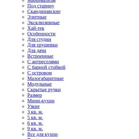
Минимализм
Под старину
Скандинавские
Элитные
Эксклюзивные
Хай-тек
Особенности
Для студии
Для хрущевки
Для дачи
Встроенные
С антресолями
С барной стойкой
С островом
Малогабаритные
Модульные
Скрытые ручки
Размер
Мини-кухни
Узкие
3 кв. м.
5 кв. м.
6 кв. м.
9 кв. м.
Все для кухни