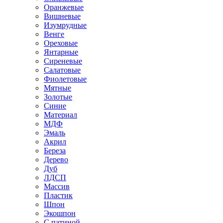
Оранжевые
Вишневые
Изумрудные
Венге
Ореховые
Янтарные
Сиреневые
Салатовые
Фиолетовые
Мятные
Золотые
Синие
Материал
МДФ
Эмаль
Акрил
Береза
Дерево
Дуб
ЛДСП
Массив
Пластик
Шпон
Экошпон
С патиной