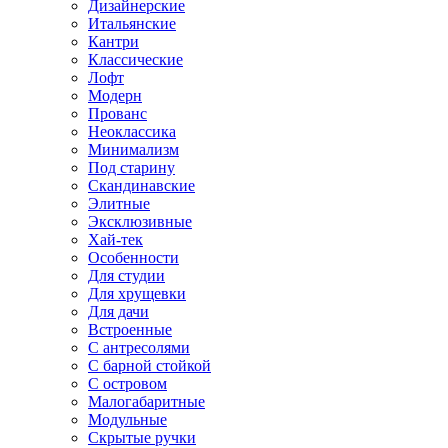
Дизайнерские
Итальянские
Кантри
Классические
Лофт
Модерн
Прованс
Неоклассика
Минимализм
Под старину
Скандинавские
Элитные
Эксклюзивные
Хай-тек
Особенности
Для студии
Для хрущевки
Для дачи
Встроенные
С антресолями
С барной стойкой
С островом
Малогабаритные
Модульные
Скрытые ручки