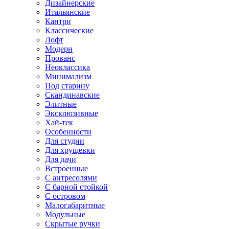
Дизайнерские
Итальянские
Кантри
Классические
Лофт
Модерн
Прованс
Неоклассика
Минимализм
Под старину
Скандинавские
Элитные
Эксклюзивные
Хай-тек
Особенности
Для студии
Для хрущевки
Для дачи
Встроенные
С антресолями
С барной стойкой
С островом
Малогабаритные
Модульные
Скрытые ручки