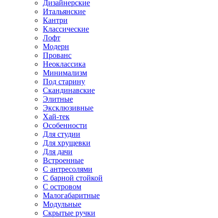
Дизайнерские
Итальянские
Кантри
Классические
Лофт
Модерн
Прованс
Неоклассика
Минимализм
Под старину
Скандинавские
Элитные
Эксклюзивные
Хай-тек
Особенности
Для студии
Для хрущевки
Для дачи
Встроенные
С антресолями
С барной стойкой
С островом
Малогабаритные
Модульные
Скрытые ручки