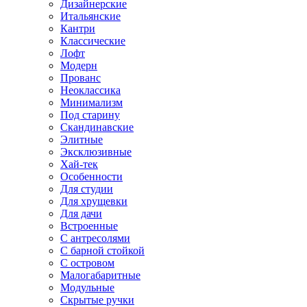
Дизайнерские
Итальянские
Кантри
Классические
Лофт
Модерн
Прованс
Неоклассика
Минимализм
Под старину
Скандинавские
Элитные
Эксклюзивные
Хай-тек
Особенности
Для студии
Для хрущевки
Для дачи
Встроенные
С антресолями
С барной стойкой
С островом
Малогабаритные
Модульные
Скрытые ручки