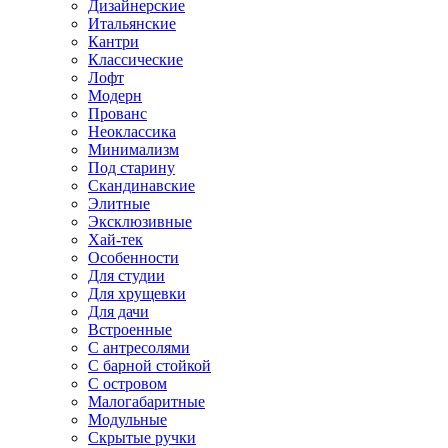
Дизайнерские
Итальянские
Кантри
Классические
Лофт
Модерн
Прованс
Неоклассика
Минимализм
Под старину
Скандинавские
Элитные
Эксклюзивные
Хай-тек
Особенности
Для студии
Для хрущевки
Для дачи
Встроенные
С антресолями
С барной стойкой
С островом
Малогабаритные
Модульные
Скрытые ручки