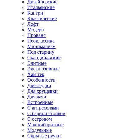
Дизайнерские
Итальянские
Кантри
Классические
Лофт
Модерн
Прованс
Неоклассика
Минимализм
Под старину
Скандинавские
Элитные
Эксклюзивные
Хай-тек
Особенности
Для студии
Для хрущевки
Для дачи
Встроенные
С антресолями
С барной стойкой
С островом
Малогабаритные
Модульные
Скрытые ручки