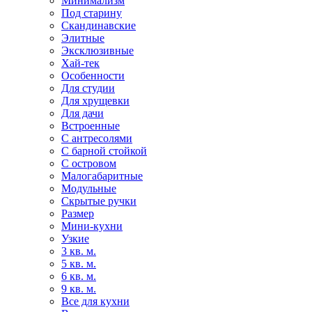
Минимализм
Под старину
Скандинавские
Элитные
Эксклюзивные
Хай-тек
Особенности
Для студии
Для хрущевки
Для дачи
Встроенные
С антресолями
С барной стойкой
С островом
Малогабаритные
Модульные
Скрытые ручки
Размер
Мини-кухни
Узкие
3 кв. м.
5 кв. м.
6 кв. м.
9 кв. м.
Все для кухни