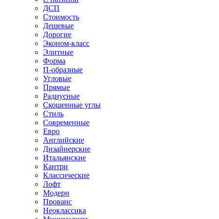
ДСП
Стоимость
Дешевые
Дорогие
Эконом-класс
Элитные
Форма
П-образные
Угловые
Прямые
Радиусные
Скошенные углы
Стиль
Современные
Евро
Английские
Дизайнерские
Итальянские
Кантри
Классические
Лофт
Модерн
Прованс
Неоклассика