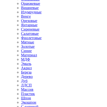
Оранжевые
Вишневые
Изумрудные
Венге
Ореховые
Янтарные
Сиреневые
Салатовые
Фиолетовые
Мятные
Золотые
Синие
Материал
МДФ
Эмаль
Акрил
Береза
Дерево
Дуб
ЛДСП
Массив
Пластик
Шпон
Экошпон
С патиной