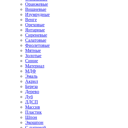
Оранжевые
Вишневые
Изумрудные
Венге
Ореховые
Янтарные
Сиреневые
Салатовые
Фиолетовые
Мятные
Золотые
Синие
Материал
МДФ
Эмаль
Акрил
Береза
Дерево
Дуб
ЛДСП
Массив
Пластик
Шпон
Экошпон
С патиной