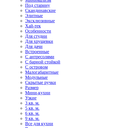
Минимализм
Под старину
Скандинавские
Элитные
Эксклюзивные
Хай-тек
Особенности
Для студии
Для хрущевки
Для дачи
Встроенные
С антресолями
С барной стойкой
С островом
Малогабаритные
Модульные
Скрытые ручки
Размер
Мини-кухни
Узкие
3 кв. м.
5 кв. м.
6 кв. м.
9 кв. м.
Все для кухни