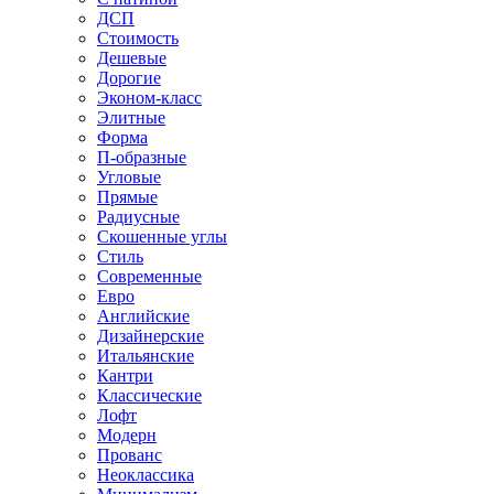
ДСП
Стоимость
Дешевые
Дорогие
Эконом-класс
Элитные
Форма
П-образные
Угловые
Прямые
Радиусные
Скошенные углы
Стиль
Современные
Евро
Английские
Дизайнерские
Итальянские
Кантри
Классические
Лофт
Модерн
Прованс
Неоклассика