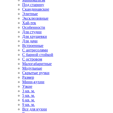
Минимализм
Под старину
Скандинавские
Элитные
Эксклюзивные
Хай-тек
Особенности
Для студии
Для хрущевки
Для дачи
Встроенные
С антресолями
С барной стойкой
С островом
Малогабаритные
Модульные
Скрытые ручки
Размер
Мини-кухни
Узкие
3 кв. м.
5 кв. м.
6 кв. м.
9 кв. м.
Все для кухни