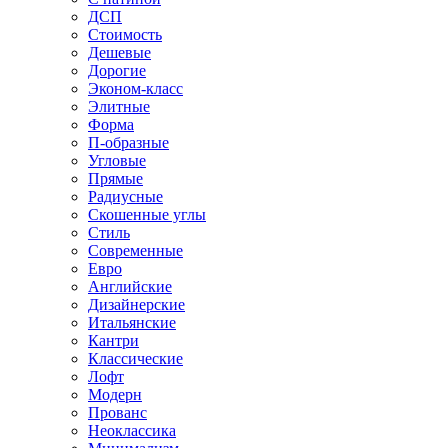
ДСП
Стоимость
Дешевые
Дорогие
Эконом-класс
Элитные
Форма
П-образные
Угловые
Прямые
Радиусные
Скошенные углы
Стиль
Современные
Евро
Английские
Дизайнерские
Итальянские
Кантри
Классические
Лофт
Модерн
Прованс
Неоклассика