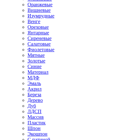
Оранжевые
Вишневые
Изумрудные
Венге
Ореховые
Янтарные
Сиреневые
Салатовые
Фиолетовые
Мятные
Золотые
Синие
Материал
МДФ
Эмаль
Акрил
Береза
Дерево
Дуб
ЛДСП
Массив
Пластик
Шпон
Экошпон
С патиной