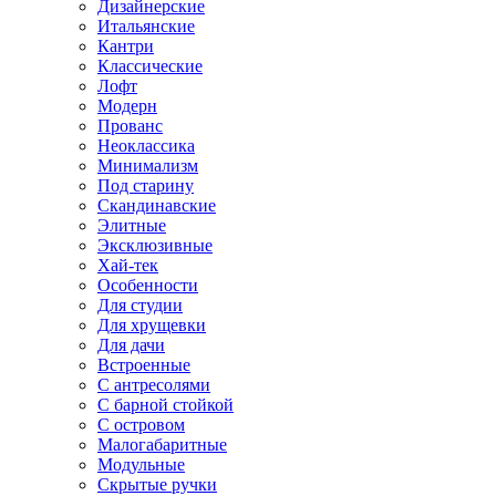
Дизайнерские
Итальянские
Кантри
Классические
Лофт
Модерн
Прованс
Неоклассика
Минимализм
Под старину
Скандинавские
Элитные
Эксклюзивные
Хай-тек
Особенности
Для студии
Для хрущевки
Для дачи
Встроенные
С антресолями
С барной стойкой
С островом
Малогабаритные
Модульные
Скрытые ручки