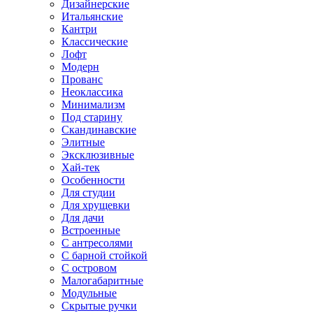
Дизайнерские
Итальянские
Кантри
Классические
Лофт
Модерн
Прованс
Неоклассика
Минимализм
Под старину
Скандинавские
Элитные
Эксклюзивные
Хай-тек
Особенности
Для студии
Для хрущевки
Для дачи
Встроенные
С антресолями
С барной стойкой
С островом
Малогабаритные
Модульные
Скрытые ручки