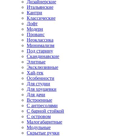
Дизайнерские
Итальянские
Кантри
Классические
Лофт
Модерн
Прованс
Неоклассика
Минимализм
Под старину
Скандинавские
Элитные
Эксклюзивные
Хай-тек
Особенности
Для студии
Для хрущевки
Для дачи
Встроенные
С антресолями
С барной стойкой
С островом
Малогабаритные
Модульные
Скрытые ручки