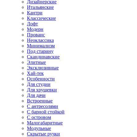
Дизайнерские
Итальянские
Кантри
Классические
Лофт
Модерн
Прованс
Неоклассика
Минимализм
Под старину
Скандинавские
Элитные
Эксклюзивные
Хай-тек
Особенности
Для студии
Для хрущевки
Для дачи
Встроенные
С антресолями
С барной стойкой
С островом
Малогабаритные
Модульные
Скрытые ручки