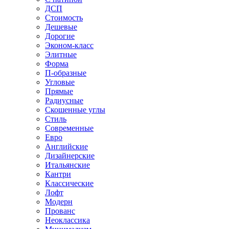
ДСП
Стоимость
Дешевые
Дорогие
Эконом-класс
Элитные
Форма
П-образные
Угловые
Прямые
Радиусные
Скошенные углы
Стиль
Современные
Евро
Английские
Дизайнерские
Итальянские
Кантри
Классические
Лофт
Модерн
Прованс
Неоклассика