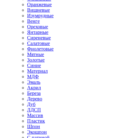
Оранжевые
Вишневые
Изумрудные
Венге
Ореховые
Янтарные
Сиреневые
Салатовые
Фиолетовые
Мятные
Золотые
Синие
Материал
МДФ
Эмаль
Акрил
Береза
Дерево
Дуб
ЛДСП
Массив
Пластик
Шпон
Экошпон
С патиной