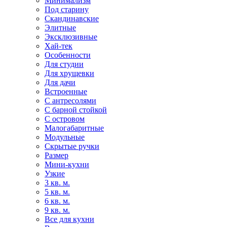
Минимализм
Под старину
Скандинавские
Элитные
Эксклюзивные
Хай-тек
Особенности
Для студии
Для хрущевки
Для дачи
Встроенные
С антресолями
С барной стойкой
С островом
Малогабаритные
Модульные
Скрытые ручки
Размер
Мини-кухни
Узкие
3 кв. м.
5 кв. м.
6 кв. м.
9 кв. м.
Все для кухни