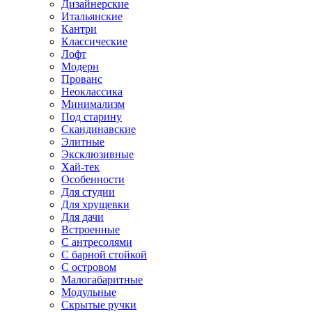
Дизайнерские
Итальянские
Кантри
Классические
Лофт
Модерн
Прованс
Неоклассика
Минимализм
Под старину
Скандинавские
Элитные
Эксклюзивные
Хай-тек
Особенности
Для студии
Для хрущевки
Для дачи
Встроенные
С антресолями
С барной стойкой
С островом
Малогабаритные
Модульные
Скрытые ручки