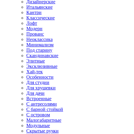
Дизайнерские
Итальянские
Кантри
Классические
Лофт
Модерн
Прованс
Неоклассика
Минимализм
Под старину
Скандинавские
Элитные
Эксклюзивные
Хай-тек
Особенности
Для студии
Для хрущевки
Для дачи
Встроенные
С антресолями
С барной стойкой
С островом
Малогабаритные
Модульные
Скрытые ручки