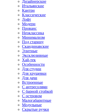
Дизайнерские
Итальянские
Кантри
Классические
Лофт
Модерн
Прованс
Неоклассика
Минимализм
Под старину
Скандинавские
Элитные
Эксклюзивные
Хай-тек
Особенности
Для студии
Для хрущевки
Для дачи
Встроенные
С антресолями
С барной стойкой
С островом
Малогабаритные
Модульные
Скрытые ручки