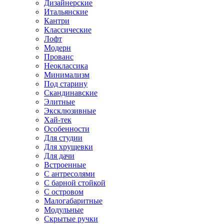
Дизайнерские
Итальянские
Кантри
Классические
Лофт
Модерн
Прованс
Неоклассика
Минимализм
Под старину
Скандинавские
Элитные
Эксклюзивные
Хай-тек
Особенности
Для студии
Для хрущевки
Для дачи
Встроенные
С антресолями
С барной стойкой
С островом
Малогабаритные
Модульные
Скрытые ручки