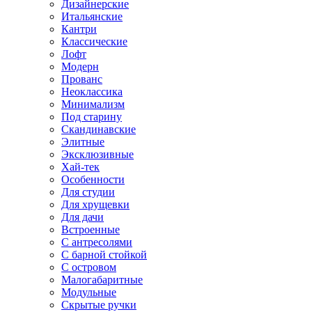
Дизайнерские
Итальянские
Кантри
Классические
Лофт
Модерн
Прованс
Неоклассика
Минимализм
Под старину
Скандинавские
Элитные
Эксклюзивные
Хай-тек
Особенности
Для студии
Для хрущевки
Для дачи
Встроенные
С антресолями
С барной стойкой
С островом
Малогабаритные
Модульные
Скрытые ручки