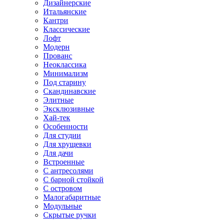
Дизайнерские
Итальянские
Кантри
Классические
Лофт
Модерн
Прованс
Неоклассика
Минимализм
Под старину
Скандинавские
Элитные
Эксклюзивные
Хай-тек
Особенности
Для студии
Для хрущевки
Для дачи
Встроенные
С антресолями
С барной стойкой
С островом
Малогабаритные
Модульные
Скрытые ручки