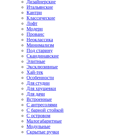
Дизайнерские
Итальянские
Кантри
Классические
Лофт
Модерн
Прованс
Неоклассика
Минимализм
Под старину
Скандинавские
Элитные
Эксклюзивные
Хай-тек
Особенности
Для студии
Для хрущевки
Для дачи
Встроенные
С антресолями
С барной стойкой
С островом
Малогабаритные
Модульные
Скрытые ручки