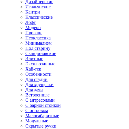
Дизайнерские
Итальянские
Кантри
Классические
Лофт
Модерн
Прованс
Неоклассика
Минимализм
Под старину
Скандинавские
Элитные
Эксклюзивные
Хай-тек
Особенности
Для студии
Для хрущевки
Для дачи
Встроенные
С антресолями
С барной стойкой
С островом
Малогабаритные
Модульные
Скрытые ручки