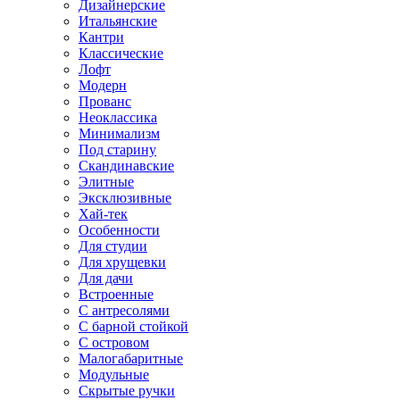
Дизайнерские
Итальянские
Кантри
Классические
Лофт
Модерн
Прованс
Неоклассика
Минимализм
Под старину
Скандинавские
Элитные
Эксклюзивные
Хай-тек
Особенности
Для студии
Для хрущевки
Для дачи
Встроенные
С антресолями
С барной стойкой
С островом
Малогабаритные
Модульные
Скрытые ручки