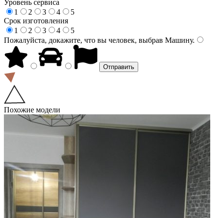
Уровень сервиса
1
2
3
4
5
Срок изготовления
1
2
3
4
5
Пожалуйста, докажите, что вы человек, выбрав
Машину
.
Похожие модели