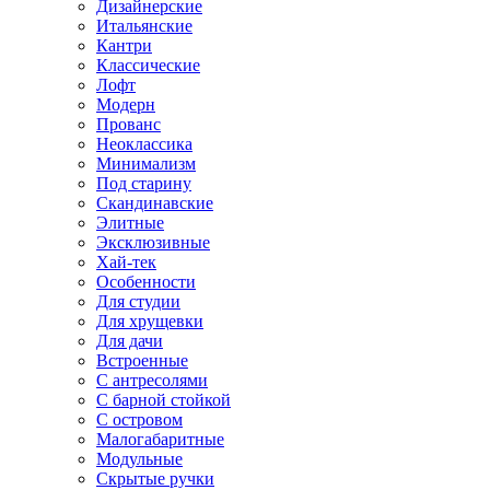
Дизайнерские
Итальянские
Кантри
Классические
Лофт
Модерн
Прованс
Неоклассика
Минимализм
Под старину
Скандинавские
Элитные
Эксклюзивные
Хай-тек
Особенности
Для студии
Для хрущевки
Для дачи
Встроенные
С антресолями
С барной стойкой
С островом
Малогабаритные
Модульные
Скрытые ручки