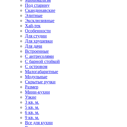
Минимализм
Под старину
Скандинавские
Элитные
Эксклюзивные
Хай-тек
Особенности
Для студии
Для хрущевки
Для дачи
Встроенные
С антресолями
С барной стойкой
С островом
Малогабаритные
Модульные
Скрытые ручки
Размер
Мини-кухни
Узкие
3 кв. м.
5 кв. м.
6 кв. м.
9 кв. м.
Все для кухни