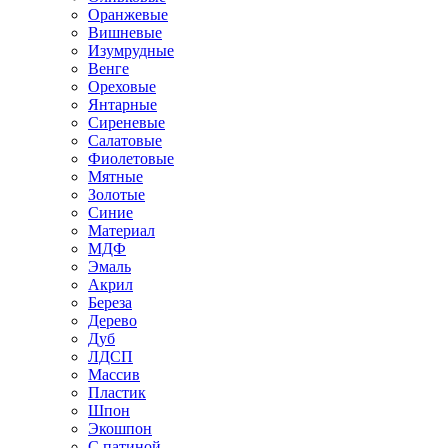
Оранжевые
Вишневые
Изумрудные
Венге
Ореховые
Янтарные
Сиреневые
Салатовые
Фиолетовые
Мятные
Золотые
Синие
Материал
МДФ
Эмаль
Акрил
Береза
Дерево
Дуб
ЛДСП
Массив
Пластик
Шпон
Экошпон
С патиной