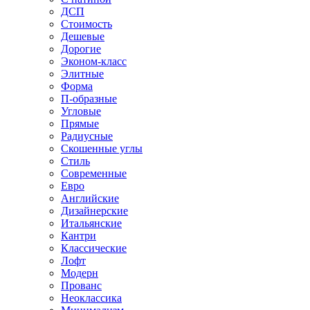
ДСП
Стоимость
Дешевые
Дорогие
Эконом-класс
Элитные
Форма
П-образные
Угловые
Прямые
Радиусные
Скошенные углы
Стиль
Современные
Евро
Английские
Дизайнерские
Итальянские
Кантри
Классические
Лофт
Модерн
Прованс
Неоклассика