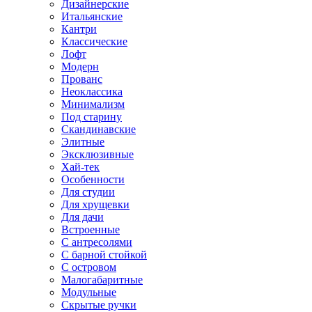
Дизайнерские
Итальянские
Кантри
Классические
Лофт
Модерн
Прованс
Неоклассика
Минимализм
Под старину
Скандинавские
Элитные
Эксклюзивные
Хай-тек
Особенности
Для студии
Для хрущевки
Для дачи
Встроенные
С антресолями
С барной стойкой
С островом
Малогабаритные
Модульные
Скрытые ручки