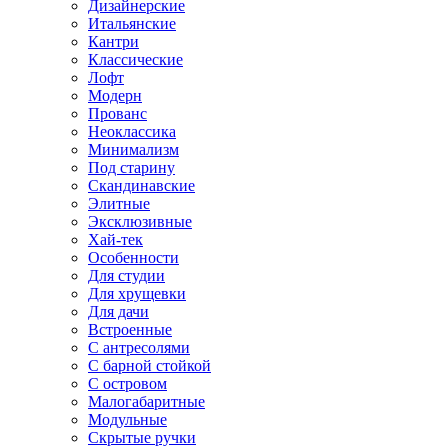
Дизайнерские
Итальянские
Кантри
Классические
Лофт
Модерн
Прованс
Неоклассика
Минимализм
Под старину
Скандинавские
Элитные
Эксклюзивные
Хай-тек
Особенности
Для студии
Для хрущевки
Для дачи
Встроенные
С антресолями
С барной стойкой
С островом
Малогабаритные
Модульные
Скрытые ручки