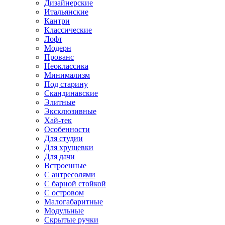
Дизайнерские
Итальянские
Кантри
Классические
Лофт
Модерн
Прованс
Неоклассика
Минимализм
Под старину
Скандинавские
Элитные
Эксклюзивные
Хай-тек
Особенности
Для студии
Для хрущевки
Для дачи
Встроенные
С антресолями
С барной стойкой
С островом
Малогабаритные
Модульные
Скрытые ручки