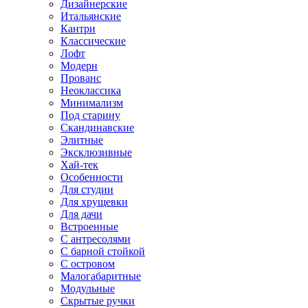
Дизайнерские
Итальянские
Кантри
Классические
Лофт
Модерн
Прованс
Неоклассика
Минимализм
Под старину
Скандинавские
Элитные
Эксклюзивные
Хай-тек
Особенности
Для студии
Для хрущевки
Для дачи
Встроенные
С антресолями
С барной стойкой
С островом
Малогабаритные
Модульные
Скрытые ручки