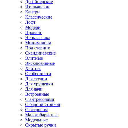
Дизайнерские
Итальянские
Кантри
Классические
Лофт
Модерн
Прованс
Неоклассика
Минимализм
Под старину
Скандинавские
Элитные
Эксклюзивные
Хай-тек
Особенности
Для студии
Для хрущевки
Для дачи
Встроенные
С антресолями
С барной стойкой
С островом
Малогабаритные
Модульные
Скрытые ручки